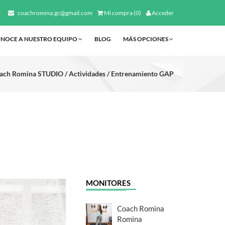
9
coachromina.gc@gmail.com
Mi compra (0)
Acceder
NOCE A NUESTRO EQUIPO
BLOG
MÁS OPCIONES
ch Romina STUDIO / Actividades / Entrenamiento GAP
MONITORES
Coach Romina
Romina