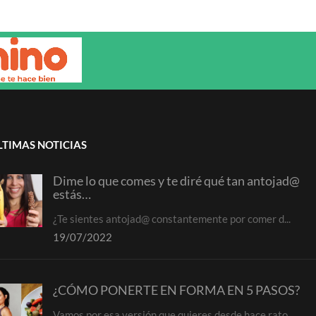
LTIMAS NOTICIAS
Dime lo que comes y te diré qué tan antojad@
estás…
¿Te sientes antojad@ constantemente por comer d...
19/07/2022
¿CÓMO PONERTE EN FORMA EN 5 PASOS?
Vamos por esa versión que quieres desde hace rato