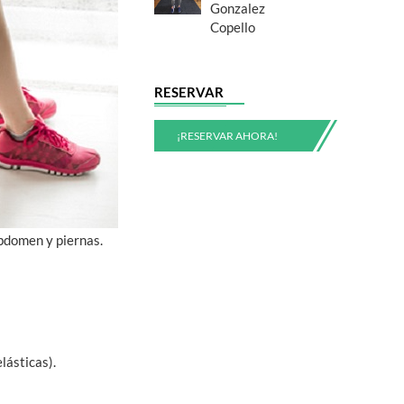
Gonzalez
Copello
RESERVAR
¡RESERVAR AHORA!
abdomen y piernas.
lásticas).