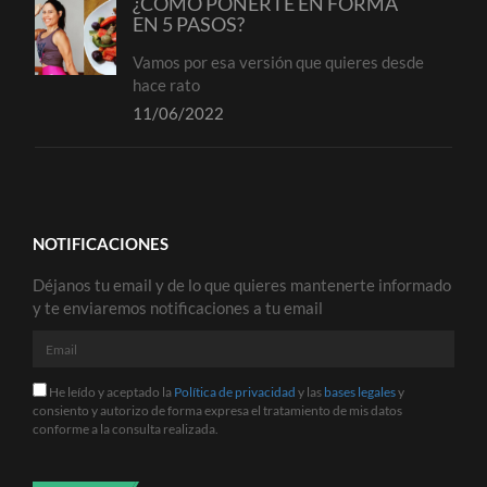
¿CÓMO PONERTE EN FORMA
EN 5 PASOS?
Vamos por esa versión que quieres desde
hace rato
11/06/2022
NOTIFICACIONES
Déjanos tu email y de lo que quieres mantenerte informado
y te enviaremos notificaciones a tu email
Email
He
He leído y aceptado la
Política de privacidad
y las
bases legales
y
leído
consiento y autorizo de forma expresa el tratamiento de mis datos
y
conforme a la consulta realizada.
aceptado
la
Política