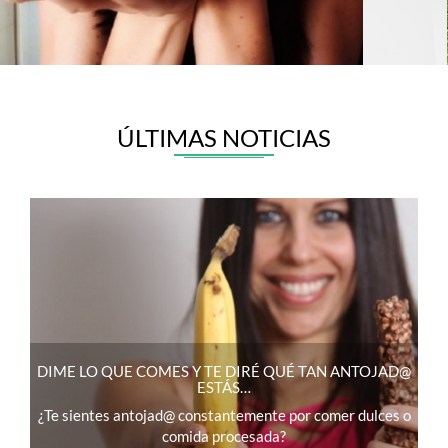
ÚLTIMAS NOTICIAS
DIME LO QUE COMES Y TE DIRÉ QUÉ TAN ANTOJAD@
ESTÁS…
¿Te sientes antojad@ constantemente por comer dulces o
comida procesada?